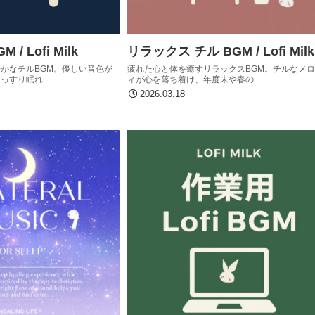
/ Lofi Milk
リラックス チル BGM / Lofi Milk
かなチルBGM。優しい音色が
疲れた心と体を癒すリラックスBGM。チルなメ
すり眠れ...
ィが心を落ち着け、年度末や春の...
2026.03.18