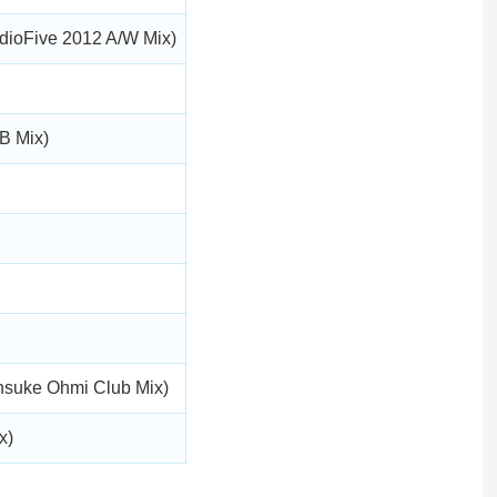
udioFive 2012 A/W Mix)
B Mix)
nsuke Ohmi Club Mix)
x)