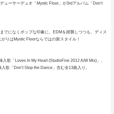
ーデュオ「Mystic Floor」が3rdアルバム「Don’t
今までになくポップな印象に。EDMを踏襲しつつも、ディス
はMystic Floorならではの新スタイル！
挿入歌「Loves In My Heart (StudioFive 2012 A/W Mix)」、
「Don’t Stop the Dance」含む全13曲入り。