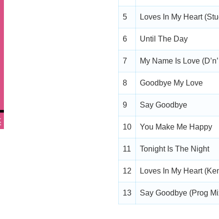
5
Loves In My Heart (St
6
Until The Day
7
My Name Is Love (D’n’
8
Goodbye My Love
9
Say Goodbye
10
You Make Me Happy
11
Tonight Is The Night
12
Loves In My Heart (Ke
13
Say Goodbye (Prog Mi