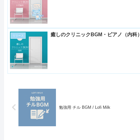
癒しのクリニックBGM・ピアノ（内科）
リリース
勉強用 チル BGM / Lofi Milk