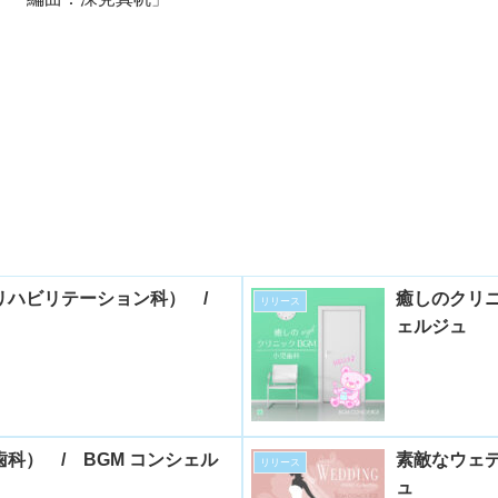
リハビリテーション科） /
癒しのクリニ
リリース
ェルジュ
科） / BGM コンシェル
素敵なウェデ
リリース
ュ