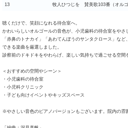
13
牧人ひつじを 賛美歌103番（オル
聴くだけで、笑顔になれる待合室へ。
かわいらしいオルゴールの音色が、小児歯科の待合室をやさ
「赤鼻のトナカイ」「あわてんぼうのサンタクロース」など
できる楽曲を厳選しました。
診察前のドキドキをやわらげ、楽しい気持ちで過ごせる空間
＜おすすめの空間やシーン＞
・小児歯科の待合室
・小児科クリニック
・子ども向けイベントやキッズスペース
※やさしい音色のピアノバージョンもございます。院内の雰
「編曲：深見真帆」