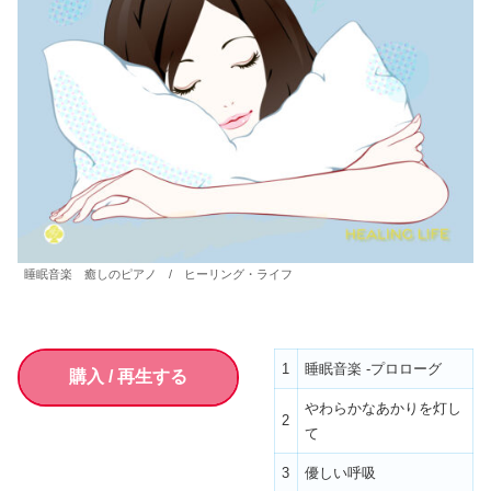
睡眠音楽 癒しのピアノ / ヒーリング・ライフ
1
睡眠音楽 -プロローグ
購入 / 再生する
やわらかなあかりを灯し
2
て
3
優しい呼吸