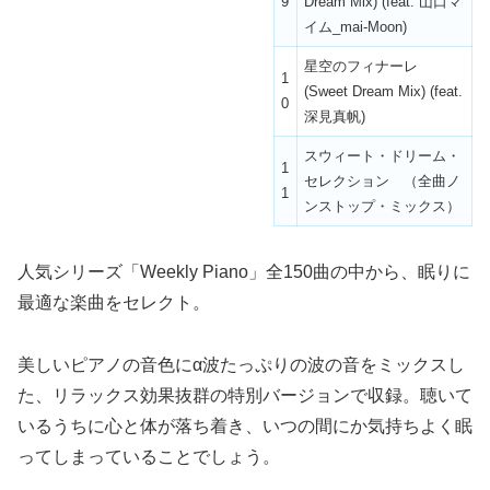
9
Dream Mix) (feat. 山口マ
イム_mai-Moon)
星空のフィナーレ
1
(Sweet Dream Mix) (feat.
0
深見真帆)
スウィート・ドリーム・
1
セレクション （全曲ノ
1
ンストップ・ミックス）
人気シリーズ「Weekly Piano」全150曲の中から、眠りに
最適な楽曲をセレクト。
美しいピアノの音色にα波たっぷりの波の音をミックスし
た、リラックス効果抜群の特別バージョンで収録。聴いて
いるうちに心と体が落ち着き、いつの間にか気持ちよく眠
ってしまっていることでしょう。