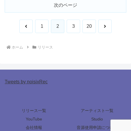
次のページ
前
次
1
2
3
20
へ
へ
ホーム
リリース
Tweets by noisixRec
リリース一覧
アーティスト一覧
YouTube
Studio
会社情報
音源使用申請について