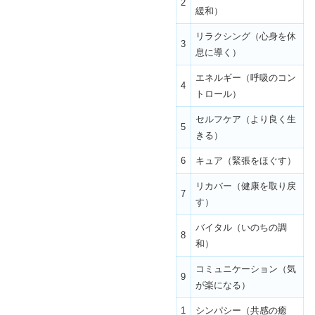
2
緩和）
リラクシング（心身を休
3
息に導く）
エネルギー（呼吸のコン
4
トロール）
セルフケア（より良く生
5
きる）
6
キュア（緊張をほぐす）
リカバー（健康を取り戻
7
す）
バイタル（いのちの調
8
和）
コミュニケーション（気
9
が楽になる）
1
シンパシー（共感の癒