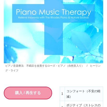
ピアノ音楽療法 不眠症を改善するローズ・ピアノ（自然音入り） / ヒーリン
グ・ライフ
コンフォート（不安の軽
購入 / 再生する
1
減）
ポジティブ（ストレスの