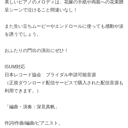
美しいピアノのメロディは、花嫁の手紙や両親への花束贈
呈シーンで泣けること間違いなし！
また生い立ちムービーやエンドロールに使っても感動や涙
を誘うでしょう。
おふたりの門出の演出にぜひ！
ISUM対応
日本レコード協会 ブライダル申請可能音源
（正規ダウンロード配信サービスで購入された配信音源も
利用できます。）
「編曲・演奏：深見真帆」
作詞/作曲/編曲/ピアニスト。